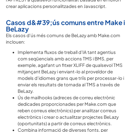
crear aplicacions personalitzades en Javascript.
Casos d&#39;ús comuns entre Make i
BeLazy
Els casos d’ús més comuns de BeLazy amb Make.com
inclouen:
Implementa fluxos de treball d’IA tant agentius
com seqüencials amb accions TMS i BMS, per
exemple, agafant un fitxer XLIFF de qualsevol TMS
mitjançant BeLazy i enviant-lo al proveïdor de
models d’idiomes grans que triïs per processar-lo i
enviar els resultats de tornada al TMS a través de
BeLazy.
Ús de mailhooks (adreces de correu electrònic
dedicades proporcionades per Make.com que
reben correus electrònics) per analitzar correus
electrònics i crear o actualitzar projectes BeLazy
(oportunitats) a partir de correus electrònics.
Combina informació de diverses fonts, per