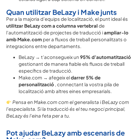
Quan utilitzar BeLazy i Make junts
Per a la majoria d’equips de localització, el punt ideal és
utilitzar BeLazy com a columna vertebral
de
l’automatització de projectes de traducció i
ampliar-lo
amb Make.com
per a fluxos de treball personalitzats o
integracions entre departaments.
BeLazy → t’aconsegueix un
95% d’automatització
gestionant de manera fiable els fluxos de treball
específics de traducció.
Make.com → afegeix el
darrer 5% de
personalització
, connectant la vostra pila de
localització amb altres eines empresarials.
Pensa en Make.com com el generalista i BeLazy com
l’especialista. Si la traducció és el teu negoci principal,
BeLazy és l’eina feta per a tu.
Pot ajudar BeLazy amb escenaris de