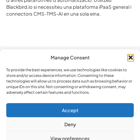
Blackbird.io si necessiteu una plataforma iPaaS general i
connectors CMS-TMS-AI en una sola eina.
Manage Consent
Automation
Company
Legal
How do we
compare?
To provide the best experiences, we use technologies like cookies to
Plataforma
Contacta amb
store and/or access device information. Consenting to these
BeLazy vs.
nosaltres
technologies will allow us to process data such as browsing behavior or
Software
Blackbird.io
unique IDs on this site. Not consenting or withdrawing consent, may
Updates
adversely affect certain features and functions.
BeLazy vs.
ISO 27001
Make
Certification
BeLazy vs.
Accept
BeLazy’s API
iLangL
Deny
BeLazy vs.
Crowdin
View preferences