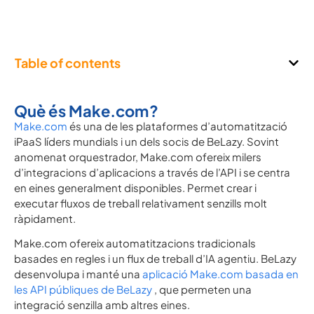
Table of contents
Què és Make.com?
Make.com
és una de les plataformes d’automatització
iPaaS líders mundials i un dels socis de BeLazy. Sovint
anomenat orquestrador, Make.com ofereix milers
d’integracions d’aplicacions a través de l’API i se centra
en eines generalment disponibles. Permet crear i
executar fluxos de treball relativament senzills molt
ràpidament.
Make.com ofereix automatitzacions tradicionals
basades en regles i un flux de treball d’IA agentiu. BeLazy
desenvolupa i manté una
aplicació Make.com basada en
les API públiques de BeLazy
, que permeten una
integració senzilla amb altres eines.