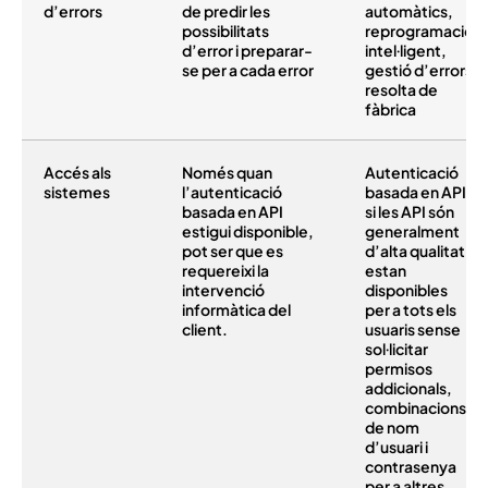
d’errors
de predir les
automàtics,
possibilitats
reprogramació
d’error i preparar-
intel·ligent,
se per a cada error
gestió d’errors
resolta de
fàbrica
Accés als
Només quan
Autenticació
sistemes
l’autenticació
basada en API
basada en API
si les API són
estigui disponible,
generalment
pot ser que es
d’alta qualitat i
requereixi la
estan
intervenció
disponibles
informàtica del
per a tots els
client.
usuaris sense
sol·licitar
permisos
addicionals,
combinacions
de nom
d’usuari i
contrasenya
per a altres