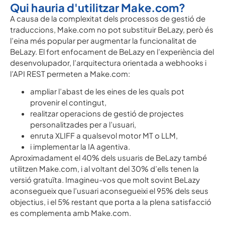
Qui hauria d'utilitzar Make.com?
A causa de la complexitat dels processos de gestió de
traduccions, Make.com no pot substituir BeLazy, però és
l’eina més popular per augmentar la funcionalitat de
BeLazy. El fort enfocament de BeLazy en l’experiència del
desenvolupador, l’arquitectura orientada a webhooks i
l’API REST permeten a Make.com:
ampliar l’abast de les eines de les quals pot
provenir el contingut,
realitzar operacions de gestió de projectes
personalitzades per a l’usuari,
enruta XLIFF a qualsevol motor MT o LLM,
i implementar la IA agentiva.
Aproximadament el 40% dels usuaris de BeLazy també
utilitzen Make.com, i al voltant del 30% d’ells tenen la
versió gratuïta. Imagineu-vos que molt sovint BeLazy
aconsegueix que l’usuari aconsegueixi el 95% dels seus
objectius, i el 5% restant que porta a la plena satisfacció
es complementa amb Make.com.