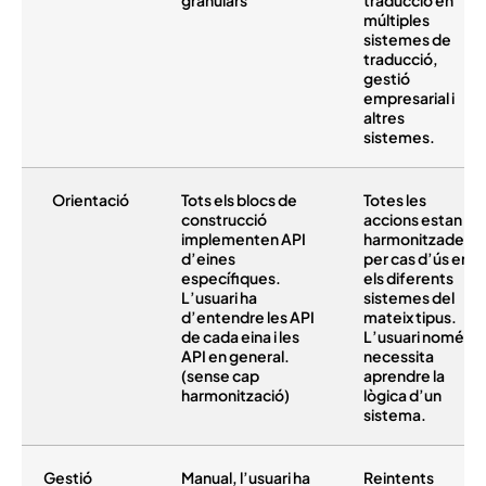
granulars
traducció en
múltiples
sistemes de
traducció,
gestió
empresarial i
altres
sistemes.
Orientació
Tots els blocs de
Totes les
construcció
accions estan
implementen API
harmonitzades
d’eines
per cas d’ús en
específiques.
els diferents
L’usuari ha
sistemes del
d’entendre les API
mateix tipus.
de cada eina i les
L’usuari només
API en general.
necessita
(sense cap
aprendre la
harmonització)
lògica d’un
sistema.
Gestió
Manual, l’usuari ha
Reintents