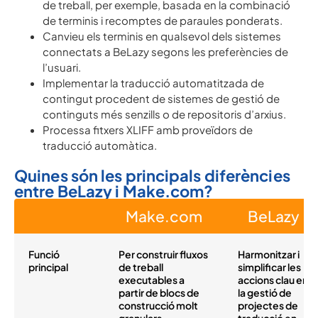
de treball, per exemple, basada en la combinació
de terminis i recomptes de paraules ponderats.
Canvieu els terminis en qualsevol dels sistemes
connectats a BeLazy segons les preferències de
l’usuari.
Implementar la traducció automatitzada de
contingut procedent de sistemes de gestió de
continguts més senzills o de repositoris d’arxius.
Processa fitxers XLIFF amb proveïdors de
traducció automàtica.
Quines són les principals diferències
entre BeLazy i Make.com?
Make.com
BeLazy
Funció
Per construir fluxos
Harmonitzar i
principal
de treball
simplificar les
executables a
accions clau en
partir de blocs de
la gestió de
construcció molt
projectes de