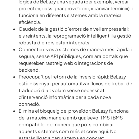
lògica de BeLazy una vegada (per exemple, «crear
projecte», «assignar proveïdor», «canviar termini»), i
funciona en diferents sistemes amb la mateixa
eficiència.
Gaudeix de la gestió d’errors de nivell empresarial:
els reintents, la reprogramació intel·ligent i la gestió
robusta d’errors estan integrats.
Connecteu-vos a sistemes de manera més ràpida i
segura, sense API públiques, com ara portals que
requereixen rastreig web o integracions de
backend.
Preocupa’t pel retorn de la inversió ràpid: BeLazy
està dissenyat per automatitzar fluxos de treball de
traducció d’alt volum sense necessitat
d’intervenció informàtica per a cada nova
connexió.
Elimina el bloqueig del proveïdor: BeLazy funciona
de la mateixa manera amb qualsevol TMS i BMS
compatible, de manera que pots combinar
aquests sistemes com més et convingui. No
estaràs lligat a cap sistema en concret.