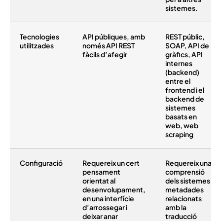
sistemes.
Tecnologies
API públiques, amb
REST públic,
utilitzades
només API REST
SOAP, API de
fàcils d’afegir
gràfics, API
internes
(backend)
entre el
frontend i el
backend de
sistemes
basats en
web, web
scraping
Configuració
Requereix un cert
Requereix una
pensament
comprensió
orientat al
dels sistemes i
desenvolupament,
metadades
en una interfície
relacionats
d’arrossegar i
amb la
deixar anar
traducció