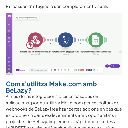
Els passos d’integració són completament visuals
Com s'utilitza Make.com amb
BeLazy?
A més de les integracions d’eines basades en
aplicacions, podeu utilitzar Make.com per «escoltar» els
webhooks de BeLazy i realitzar certes accions en cas que
es produeixin certs esdeveniments amb oportunitats i
projectes de BeLazy, implementar ràpidament crides a
l’API REST a qualsevol funcionalitat basada en el núvol i