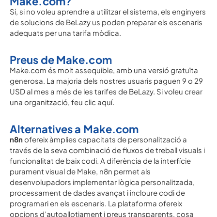
Make.com?
Sí, si no voleu aprendre a utilitzar el sistema, els enginyers
de solucions de BeLazy us poden preparar els escenaris
adequats per una tarifa mòdica.
Preus de Make.com
Make.com és molt assequible, amb una versió gratuïta
generosa. La majoria dels nostres usuaris paguen 9 o 29
USD al mes a més de les tarifes de BeLazy. Si voleu crear
una organització, feu clic aquí.
Alternatives a Make.com
n8n
ofereix àmplies capacitats de personalització a
través de la seva combinació de fluxos de treball visuals i
funcionalitat de baix codi. A diferència de la interfície
purament visual de Make, n8n permet als
desenvolupadors implementar lògica personalitzada,
processament de dades avançat i incloure codi de
programari en els escenaris. La plataforma ofereix
opcions d’autoallotjament i preus transparents, cosa