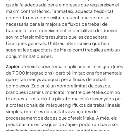
que la fa adequada per a empreses que requereixen el
màxim control tècnic. Tanmateix, aquesta flexibilitat
comporta una complexitat creixent que pot no ser
necessària per a la majoria de fluxos de treball de
traducció, on el coneixement especialitzat del domini
sovint ofereix millors resultats que les capacitats
tècniques generals. Utilitzeu n8n si creieu que heu
superat les capacitats de Make.com i treballeu amb un
conjunt limitat d’eines.
Zapier
ofereix l’ecosistema d’aplicacions més gran (més
de 7.000 integracions), però té limitacions fonamentals
que el fan menys adequat per a fluxos de treball
complexos. Zapier té un nombre limitat de passos,
branques i camins imbricats, mentre que Make.com no
té aquesta limitació. La plataforma està dissenyada per
a professionals del màrqueting i fluxos de treball lineals
simples, i no té les capacitats avançades de
processament de dades que ofereix Make. A més, els
preus basats en tasques de Zapier poden arribar a ser
significativament més cars que el model basat en