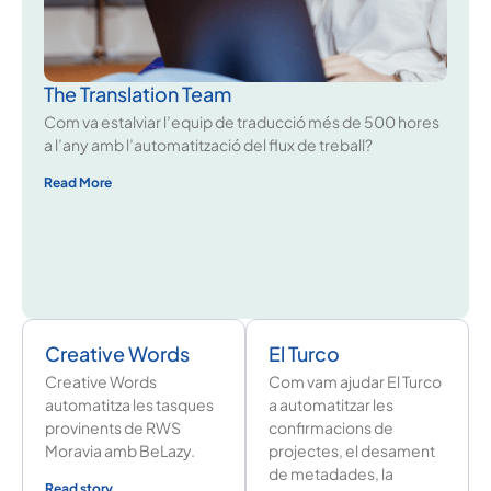
The Translation Team
Com va estalviar l’equip de traducció més de 500 hores
a l’any amb l’automatització del flux de treball?
Read More
Creative Words
El Turco
Creative Words
Com vam ajudar El Turco
automatitza les tasques
a automatitzar les
provinents de RWS
confirmacions de
Moravia amb BeLazy.
projectes, el desament
de metadades, la
Read story