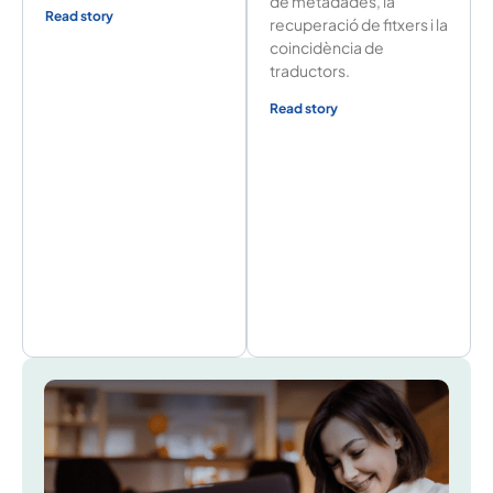
de metadades, la
Read story
recuperació de fitxers i la
coincidència de
traductors.
Read story