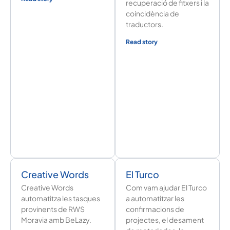
recuperació de fitxers i la
coincidència de
traductors.
Read story
Creative Words
El Turco
Creative Words
Com vam ajudar El Turco
automatitza les tasques
a automatitzar les
provinents de RWS
confirmacions de
Moravia amb BeLazy.
projectes, el desament