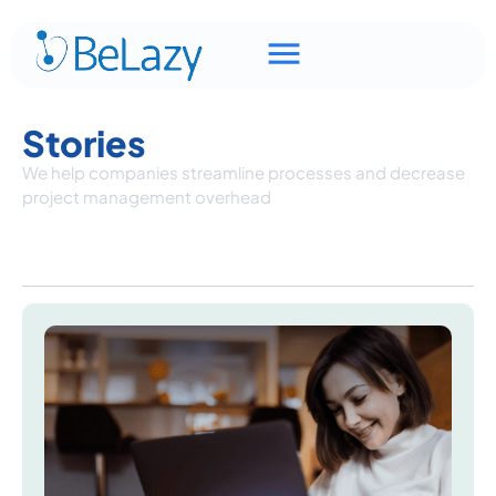
Stories
We help companies streamline processes and decrease
project management overhead